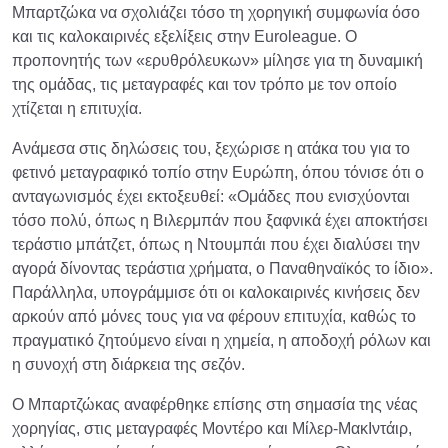
Μπαρτζώκα να σχολιάζει τόσο τη χορηγική συμφωνία όσο
και τις καλοκαιρινές εξελίξεις στην Euroleague. Ο
προπονητής των «ερυθρόλευκων» μίλησε για τη δυναμική
της ομάδας, τις μεταγραφές και τον τρόπο με τον οποίο
χτίζεται η επιτυχία.
Ανάμεσα στις δηλώσεις του, ξεχώρισε η ατάκα του για το
φετινό μεταγραφικό τοπίο στην Ευρώπη, όπου τόνισε ότι ο
ανταγωνισμός έχει εκτοξευθεί: «Ομάδες που ενισχύονται
τόσο πολύ, όπως η Βιλερμπάν που ξαφνικά έχει αποκτήσει
τεράστιο μπάτζετ, όπως η Ντουμπάι που έχει διαλύσει την
αγορά δίνοντας τεράστια χρήματα, ο Παναθηναϊκός το ίδιο».
Παράλληλα, υπογράμμισε ότι οι καλοκαιρινές κινήσεις δεν
αρκούν από μόνες τους για να φέρουν επιτυχία, καθώς το
πραγματικό ζητούμενο είναι η χημεία, η αποδοχή ρόλων και
η συνοχή στη διάρκεια της σεζόν.
Ο Μπαρτζώκας αναφέρθηκε επίσης στη σημασία της νέας
χορηγίας, στις μεταγραφές Μοντέρο και Μίλερ-ΜακΙντάιρ,