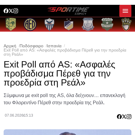
Αρχική
Ποδόσφαιρο
Ισπανία
Exit Poll από AS: «Ασφαλές προβάδισμα Πέρεθ για την προεδρία
στη Ρεάλ»
Exit Poll από AS: «Ασφαλές
προβάδισμα Πέρεθ για την
προεδρία στη Ρεάλ»
Σύμφωνα με exit poll της AS, όλα δείχνουν… επανεκλογή
του Φλορεντίνο Πέρεθ στην προεδρία της Ρεάλ.
07.06.2026
15:13