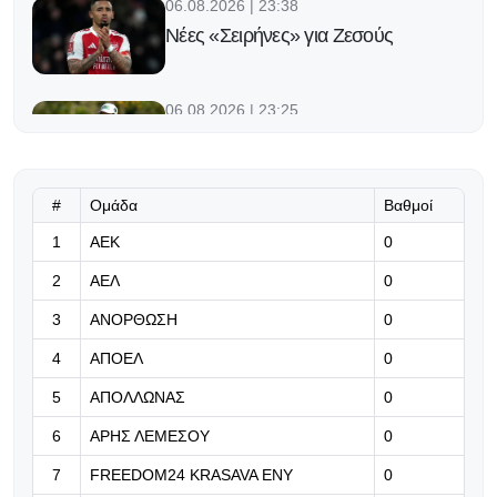
06.08.2026 | 23:38
Νέες «Σειρήνες» για Ζεσούς
06.08.2026 | 23:25
Ο Φορλάν νέος προπονητής της
εθνικής Ουρουγουάης!
#
Ομάδα
Βαθμοί
06.08.2026 | 23:12
1
ΑΕΚ
0
«Μπορούμε να βασιστούμε σε
όλους τους παίκτες μας»
2
ΑΕΛ
0
06.08.2026 | 23:06
3
ΑΝΟΡΘΩΣΗ
0
Έχασε από την Άντερλεχτ ο ΠΑΟΚ,
4
ΑΠΟΕΛ
0
όλα για όλα στο Βέλγιο!
5
ΑΠΟΛΛΩΝΑΣ
0
06.08.2026 | 22:59
6
ΑΡΗΣ ΛΕΜΕΣΟΥ
0
«Η διαδρομή της γαλαζοκίτρινης
ασπίδας στον χρόνο» (vid)
7
FREEDOM24 KRASAVA ΕΝΥ
0