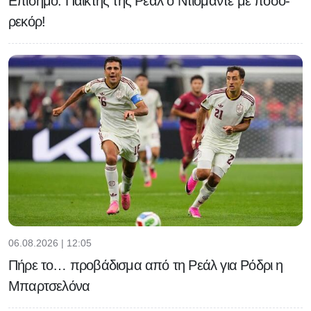
Επίσημο: Παίκτης της Ρεάλ ο Ντιομαντέ με ποσό-
ρεκόρ!
06.08.2026 | 12:05
Πήρε το… προβάδισμα από τη Ρεάλ για Ρόδρι η
Μπαρτσελόνα