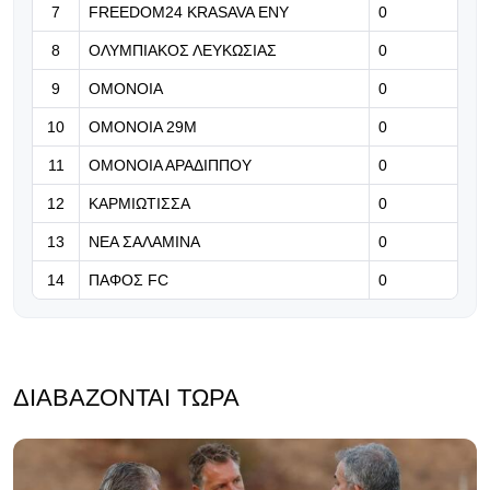
7
FREEDOM24 KRASAVA ΕΝΥ
0
σπουδαία πράγματα»
8
ΟΛΥΜΠΙΑΚΟΣ ΛΕΥΚΩΣΙΑΣ
0
06.08.2026 | 16:02
9
ΟΜΟΝΟΙΑ
0
Τόσα λεφτά θα μπουν στο ταμείο
του Ολυμπιακού από τη μεταγραφή
10
ΟΜΟΝΟΙΑ 29Μ
0
Στρεφέτσα στην Παλέρμο
11
ΟΜΟΝΟΙΑ ΑΡΑΔΙΠΠΟΥ
0
12
ΚΑΡΜΙΩΤΙΣΣΑ
0
13
ΝΕΑ ΣΑΛΑΜΙΝΑ
0
14
ΠΑΦΟΣ FC
0
ΔΙΑΒΆΖΟΝΤΑΙ ΤΏΡΑ