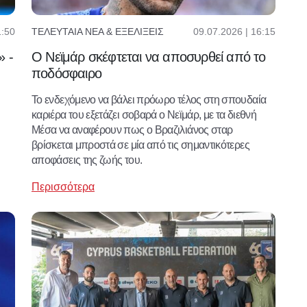
1:50
09.07.2026 | 16:15
ΤΕΛΕΥΤΑΊΑ ΝΈΑ & ΕΞΕΛΊΞΕΙΣ
» -
Ο Νεϊμάρ σκέφτεται να αποσυρθεί από το
ποδόσφαιρο
Το ενδεχόμενο να βάλει πρόωρο τέλος στη σπουδαία
καριέρα του εξετάζει σοβαρά ο Νεϊμάρ, με τα διεθνή
Μέσα να αναφέρουν πως ο Βραζιλιάνος σταρ
βρίσκεται μπροστά σε μία από τις σημαντικότερες
αποφάσεις της ζωής του.
Περισσότερα