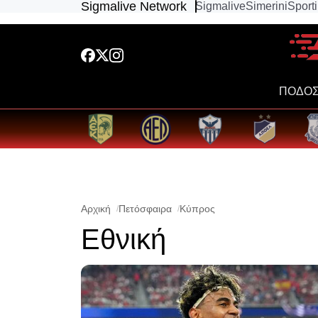
Sigmalive Network
Sigmalive
Simerini
Sport
ΠΟΔΟΣ
Αρχική
Πετόσφαιρα
Κύπρος
Εθνική