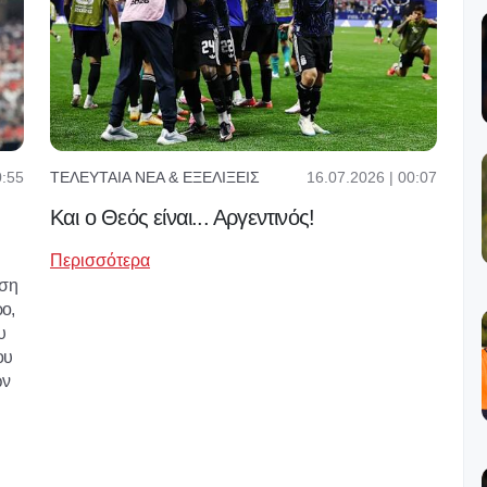
0:55
16.07.2026 | 00:07
ΤΕΛΕΥΤΑΊΑ ΝΈΑ & ΕΞΕΛΊΞΕΙΣ
Και ο Θεός είναι... Αργεντινός!
Περισσότερα
ηση
ρο,
υ
ου
ων