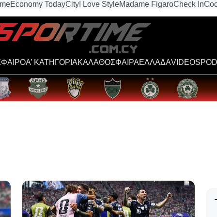
ime
Economy Today
City
I Love Style
Madame Figaro
Check In
Coo
ΦΑΙΡΟ
Α’ ΚΑΤΗΓΟΡΙΑ
ΚΑΛΑΘΟΣΦΑΙΡΑ
ΕΛΛΑΔΑ
VIDEOS
POD