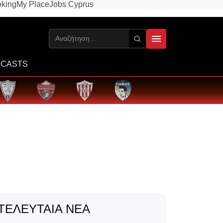
king
My Place
Jobs Cyprus
CASTS
ΤΕΛΕΥΤΑΊΑ ΝΈΑ