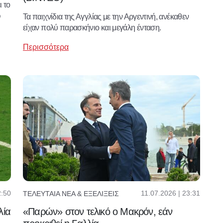
 το
ω
Τα παιχνίδια της Αγγλίας με την Αργεντινή, ανέκαθεν
είχαν πολύ παρασκήνιο και μεγάλη ένταση.
Περισσότερα
2:50
11.07.2026 | 23:31
ΤΕΛΕΥΤΑΊΑ ΝΈΑ & ΕΞΕΛΊΞΕΙΣ
λία
«Παρών» στον τελικό ο Μακρόν, εάν