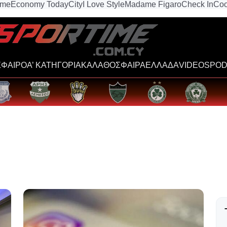
ime
Economy Today
City
I Love Style
Madame Figaro
Check In
Coo
ΦΑΙΡΟ
Α’ ΚΑΤΗΓΟΡΙΑ
ΚΑΛΑΘΟΣΦΑΙΡΑ
ΕΛΛΑΔΑ
VIDEOS
POD