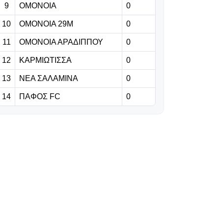
9
ΟΜΟΝΟΙΑ
0
07.08.2026 | 20:02
10
ΟΜΟΝΟΙΑ 29Μ
0
Η Λίβερπουλ
βρήκε τρόπο να
11
ΟΜΟΝΟΙΑ ΑΡΑΔΙΠΠΟΥ
0
νιώθει πως ο
Ντιόγο Ζότα θα
12
ΚΑΡΜΙΩΤΙΣΣΑ
0
είναι πάντοτε
13
ΝΕΑ ΣΑΛΑΜΙΝΑ
0
κοντά της...
14
ΠΑΦΟΣ FC
0
07.08.2026 | 19:52
«Γίνε ασπίδα
του Φοίνικα»
(Βίντεο)
07.08.2026 | 19:45
Σπουδαία
μεταγραφή για
τον ΑΠΟΕΛ στο
φούτσαλ