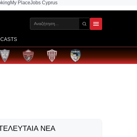
king
My Place
Jobs Cyprus
CASTS
ΤΕΛΕΥΤΑΊΑ ΝΈΑ