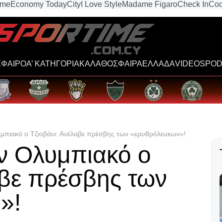
ime
Economy Today
City
I Love Style
Madame Figaro
Check In
Coo
ΦΑΙΡΟ
Α’ ΚΑΤΗΓΟΡΙΑ
ΚΑΛΑΘΟΣΦΑΙΡΑ
ΕΛΛΑΔΑ
VIDEOS
POD
μπιακό ο Τζιοβάνι: Ανέλαβε πρέσβης των «ερυθρόλευκων»!
ν Ολυμπιακό ο
αβε πρέσβης των
»!