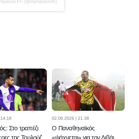
ympiacos FC (@olympiacosfc)
 14:18
02.08.2026 | 21:38
ς: Στο τραπέζι
Ο Παναθηναϊκός
ερες της Τουλούζ
«ψάχνεται» για τον Λιβάι