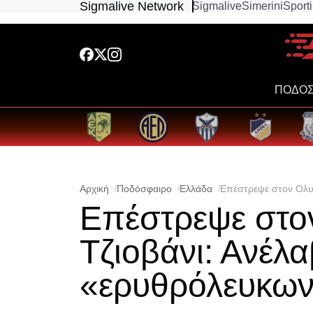
Sigmalive Network
Sigmalive
Simerini
Sport
ΠΟΔΟΣ
Αρχική
Ποδόσφαιρο
Ελλάδα
Επέστρεψε στον Ολυ
Επέστρεψε στο
Τζιοβάνι: Ανέλ
«ερυθρόλευκων