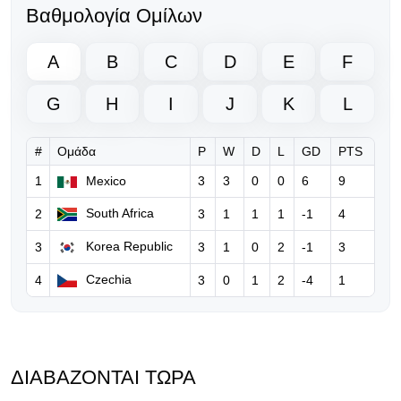
Ο Γκάβι κράτησε την υπόσχεσή του
Βαθμολογία Ομίλων
μετά την κατάκτηση του Μουντιάλ!
A
B
C
D
E
F
06.08.2026 | 18:50
Νέο ξεκάθαρο μήνυμα της UEFA
G
H
I
J
K
L
προς τη FIFA για τον Ινφαντίνο
#
Ομάδα
P
W
D
L
GD
PTS
06.08.2026 | 10:36
FIFA: Παραδέχεται λάθη του
1
Mexico
3
3
0
0
6
9
Ινφαντίνο, τον στηρίζει και
South Africa
2
3
1
1
1
-1
4
ξεκαθαρίζει… «δεν θα δεχθούμε
καμία επίθεση»
Korea Republic
3
3
1
0
2
-1
3
06.08.2026 | 08:39
Czechia
4
3
0
1
2
-4
1
Ο Ινφαντίνο υπόσχεται τον τελικό
του Μundial 2030 στο Μαρόκο για
να πάρει δημόσια στήριξη!
ΔΙΑΒΆΖΟΝΤΑΙ ΤΏΡΑ
05.08.2026 | 17:32
Eπίθεση Φίγκο κατά του Ινφαντίνο: