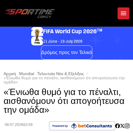
TM
FIFA World Cup 2026
11 June - 19 July 2026
Δρόμος προς τον Τελικό
Αρχική
Mundial
Τελευταία Νέα & Εξελίξεις
«Ένιωθα θυμό για το πέναλτι, αισθανόμουν ότι απογοήτευσα την
ομάδα»
«Ένιωθα θυμό για το πέναλτι,
αισθανόμουν ότι απογοήτευσα
την ομάδα»
08.07.2026
10:49