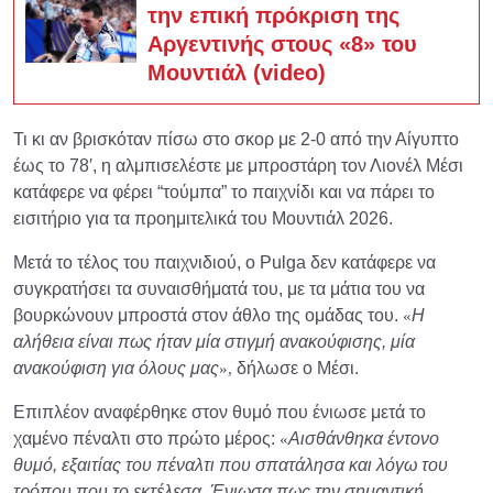
την επική πρόκριση της
Αργεντινής στους «8» του
Μουντιάλ (video)
Τι κι αν βρισκόταν πίσω στο σκορ με 2-0 από την Αίγυπτο
έως το 78′, η αλμπισελέστε με μπροστάρη τον Λιονέλ Μέσι
κατάφερε να φέρει “τούμπα” το παιχνίδι και να πάρει το
εισιτήριο για τα προημιτελικά του Μουντιάλ 2026.
Μετά το τέλος του παιχνιδιού, ο Pulga δεν κατάφερε να
συγκρατήσει τα συναισθήματά του, με τα μάτια του να
βουρκώνουν μπροστά στον άθλο της ομάδας του.
Η
«
αλήθεια είναι πως ήταν μία στιγμή ανακούφισης, μία
ανακούφιση για όλους μας
δήλωσε ο Μέσι.
»,
Επιπλέον αναφέρθηκε στον θυμό που ένιωσε μετά το
χαμένο πέναλτι στο πρώτο μέρος:
Αισθάνθηκα έντονο
«
θυμό, εξαιτίας του πέναλτι που σπατάλησα και λόγω του
τρόπου που το εκτέλεσα. Ένιωσα πως την σημαντική