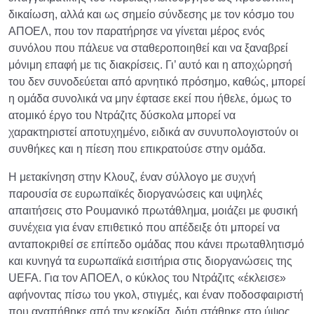
δικαίωση, αλλά και ως σημείο σύνδεσης με τον κόσμο του
ΑΠΟΕΛ, που τον παρατήρησε να γίνεται μέρος ενός
συνόλου που πάλευε να σταθεροποιηθεί και να ξαναβρεί
μόνιμη επαφή με τις διακρίσεις. Γι’ αυτό και η αποχώρησή
του δεν συνοδεύεται από αρνητικό πρόσημο, καθώς, μπορεί
η ομάδα συνολικά να μην έφτασε εκεί που ήθελε, όμως το
ατομικό έργο του Ντράζιτς δύσκολα μπορεί να
χαρακτηριστεί αποτυχημένο, ειδικά αν συνυπολογιστούν οι
συνθήκες και η πίεση που επικρατούσε στην ομάδα.
Η μετακίνηση στην Κλουζ, έναν σύλλογο με συχνή
παρουσία σε ευρωπαϊκές διοργανώσεις και υψηλές
απαιτήσεις στο Ρουμανικό πρωτάθλημα, μοιάζει με φυσική
συνέχεια για έναν επιθετικό που απέδειξε ότι μπορεί να
ανταποκριθεί σε επίπεδο ομάδας που κάνει πρωταθλητισμό
και κυνηγά τα ευρωπαϊκά εισιτήρια στις διοργανώσεις της
UEFA. Για τον ΑΠΟΕΛ, ο κύκλος του Ντράζιτς «έκλεισε»
αφήνοντας πίσω του γκολ, στιγμές, και έναν ποδοσφαιριστή
που αγαπήθηκε από την κερκίδα, διότι στάθηκε στο ύψος