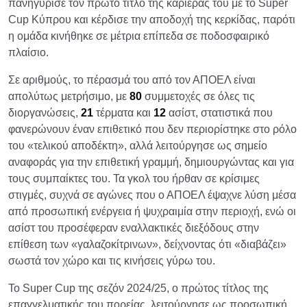
πανηγύρισε τον πρώτο τίτλο της καριέρας του με το Super
Cup Κύπρου και κέρδισε την αποδοχή της κερκίδας, παρότι
η ομάδα κινήθηκε σε μέτρια επίπεδα σε ποδοσφαιρικό
πλαίσιο.
Σε αριθμούς, το πέρασμά του από τον ΑΠΟΕΛ είναι
απολύτως μετρήσιμο, με
80
συμμετοχές σε όλες τις
διοργανώσεις,
21
τέρματα και
12
ασίστ, στατιστικά που
φανερώνουν έναν επιθετικό που δεν περιορίστηκε στο ρόλο
του «τελικού αποδέκτη», αλλά λειτούργησε ως σημείο
αναφοράς για την επιθετική γραμμή, δημιουργώντας και για
τους συμπαίκτες του. Τα γκολ του ήρθαν σε κρίσιμες
στιγμές, συχνά σε αγώνες που ο ΑΠΟΕΛ έψαχνε λύση μέσα
από προσωπική ενέργεια ή ψυχραιμία στην περιοχή, ενώ οι
ασίστ του προσέφεραν εναλλακτικές διεξόδους στην
επίθεση των «γαλαζοκίτρινων», δείχνοντας ότι «διαβάζει»
σωστά τον χώρο και τις κινήσεις γύρω του.
Το Super Cup της σεζόν 2024/25, ο πρώτος τίτλος της
επαγγελματικής του πορείας, λειτούργησε ως προσωπική