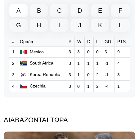
A
B
C
D
E
F
06.08.2026 | 18:50
Νέο ξεκάθαρο μήνυμα της UEFA
G
H
I
J
K
L
προς τη FIFA για τον Ινφαντίνο
#
Ομάδα
P
W
D
L
GD
PTS
06.08.2026 | 10:36
FIFA: Παραδέχεται λάθη του
1
Mexico
3
3
0
0
6
9
Ινφαντίνο, τον στηρίζει και
South Africa
2
3
1
1
1
-1
4
ξεκαθαρίζει… «δεν θα δεχθούμε
καμία επίθεση»
Korea Republic
3
3
1
0
2
-1
3
06.08.2026 | 08:39
Czechia
4
3
0
1
2
-4
1
Ο Ινφαντίνο υπόσχεται τον τελικό
του Μundial 2030 στο Μαρόκο για
να πάρει δημόσια στήριξη!
ΔΙΑΒΆΖΟΝΤΑΙ ΤΏΡΑ
05.08.2026 | 17:32
Eπίθεση Φίγκο κατά του Ινφαντίνο:
«Πρέπει να παραιτηθείς για να