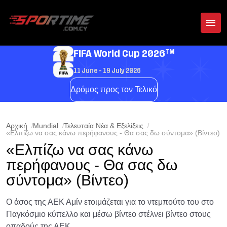
TM
FIFA World Cup 2026
11 June - 19 July 2026
Δρόμος προς τον Τελικό
Αρχική
Mundial
Τελευταία Νέα & Εξελίξεις
«Ελπίζω να σας κάνω περήφανους - Θα σας δω σύντομα» (Βίντεο)
«Ελπίζω να σας κάνω
περήφανους - Θα σας δω
σύντομα» (Βίντεο)
Ο άσος της ΑΕΚ Αμίν ετοιμάζεται για το ντεμπούτο του στο
Παγκόσμιο κύπελλο και μέσω βίντεο στέλνει βίντεο στους
οπαδούς της ΑΕΚ.