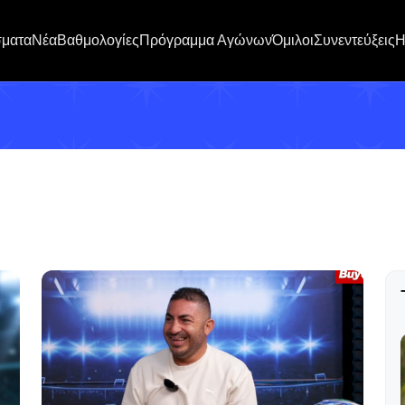
σματα
Νέα
Βαθμολογίες
Πρόγραμμα Αγώνων
Όμιλοι
Συνεντεύξεις
H