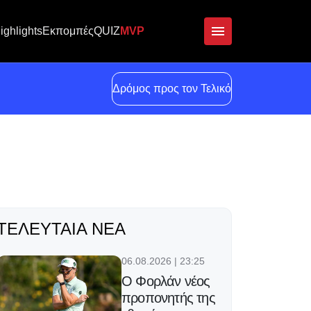
ighlights
Εκπομπές
QUIZ
MVP
Δρόμος προς τον Τελικό
ΤΕΛΕΥΤΑΊΑ ΝΈΑ
06.08.2026 | 23:25
Ο Φορλάν νέος
προπονητής της