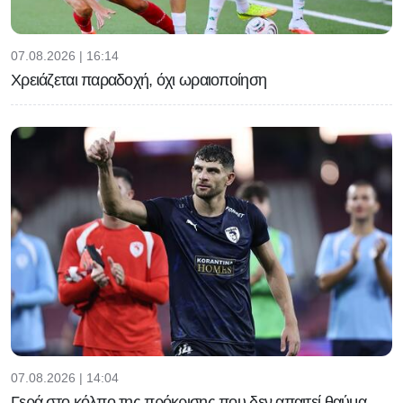
07.08.2026 | 16:14
Χρειάζεται παραδοχή, όχι ωραιοποίηση
07.08.2026 | 14:04
Γερά στο κόλπο της πρόκρισης που δεν απαιτεί θαύμα