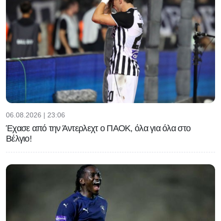
06.08.2026 | 23:06
Έχασε από την Άντερλεχτ ο ΠΑΟΚ, όλα για όλα στο
Βέλγιο!