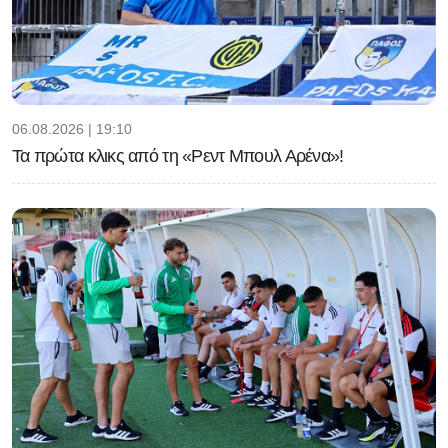
06.08.2026 | 19:10
Τα πρώτα κλικς από τη «Ρεντ Μπουλ Αρένα»!