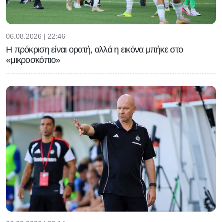
06.08.2026 | 22:46
Η πρόκριση είναι ορατή, αλλά η εικόνα μπήκε στο
«μικροσκόπιο»