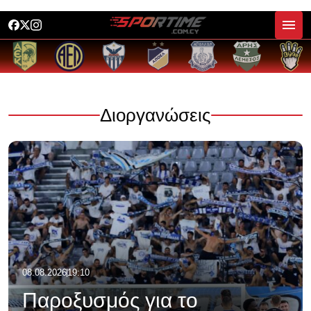
Διοργανώσεις
08.08.2026
19:10
Παροξυσμός για το