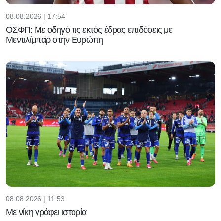
08.08.2026 | 17:54
ΟΣΦΠ: Με οδηγό τις εκτός έδρας επιδόσεις με
Μεντιλίμπαρ στην Ευρώπη
08.08.2026 | 11:53
Με νίκη γράφει ιστορία