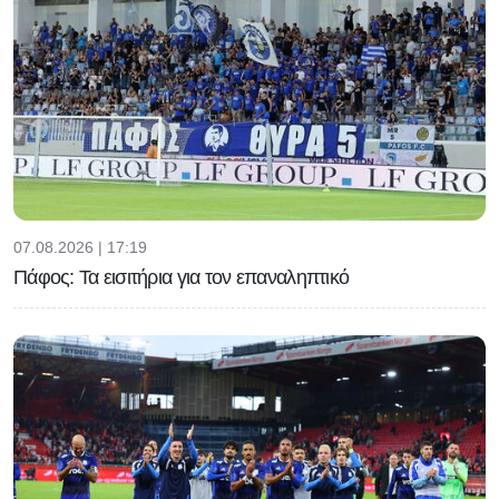
07.08.2026 | 17:19
Πάφος: Τα εισιτήρια για τον επαναληπτικό