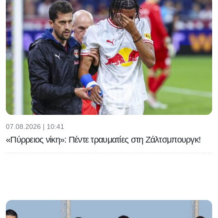
07.08.2026 | 10:41
«Πύρρειος νίκη»: Πέντε τραυματίες στη Ζάλτσμπουργκ!