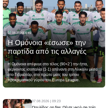
07.08.2026
09:49
Η Ομόνοια «έσωσε» την
παρτίδα από τις αλλαγές
Η Ομόνοια απέφυγε στο τέλος (90+2΄) την ήττα,
φέρνοντας ισοπαλία (1-1) απέναντι στη Λίνκολν μέσα
στο Γιβραλτάρ, στο πρώτο ματς του τρίτου
προκριματικού γύρου του Europa League.
07.08.2026 | 09:23
Παυλίδης on fire: Πέντε γκολ σe τρία