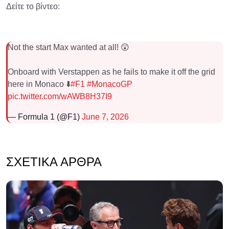
Δείτε το βίντεο:
Not the start Max wanted at all! 😲
Onboard with Verstappen as he fails to make it off the grid
here in Monaco ⬇️
#F1
#MonacoGP
pic.twitter.com/wAWB8H37I9
— Formula 1 (@F1)
June 7, 2026
ΣΧΕΤΙΚΆ ΆΡΘΡΑ