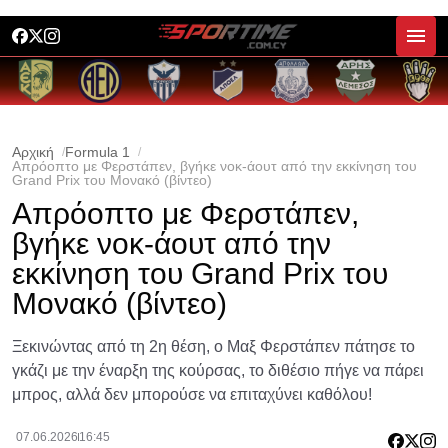
Αρχική
Formula 1
Απρόοπτο με Φερστάπεν, βγήκε νοκ-άουτ από την εκκίνηση του
Grand Prix του Μονακό (βίντεο)
Απρόοπτο με Φερστάπεν,
βγήκε νοκ-άουτ από την
εκκίνηση του Grand Prix του
Μονακό (βίντεο)
Ξεκινώντας από τη 2η θέση, ο Μαξ Φερστάπεν πάτησε το
γκάζι με την έναρξη της κούρσας, το διθέσιο πήγε να πάρει
μπρος, αλλά δεν μπορούσε να επιταχύνει καθόλου!
07.06.2026
16:45