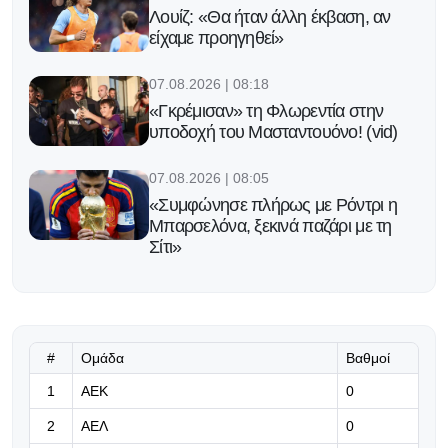
Λουίζ: «Θα ήταν άλλη έκβαση, αν
είχαμε προηγηθεί»
07.08.2026 | 08:18
«Γκρέμισαν» τη Φλωρεντία στην
υποδοχή του Μασταντουόνο! (vid)
07.08.2026 | 08:05
«Συμφώνησε πλήρως με Ρόντρι η
Μπαρσελόνα, ξεκινά παζάρι με τη
Σίτι»
07.08.2026 | 00:16
Κόνφερενς Λιγκ: Επιβεβαιώθηκαν
τα «φαβορί»!
#
Ομάδα
Βαθμοί
07.08.2026 | 00:07
1
ΑΕΚ
0
Europa League: Εξάρα της
2
ΑΕΛ
0
Μπενφίκα στη Χαρτς με σκόρερ