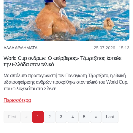
25.07.2026 | 15:13
ΆΛΛΑ ΑΘΛΉΜΑΤΑ
World Cup ανδρών: Ο «κέρβερος» Τζωρτζάτος έστειλε
την Ελλάδα στον τελικό
Με απόλυτο πρωταγωνιστή τον Παναγιώτη Τζωρτζάτο, η εθνική
υδατοσφαίρισης ανδρών προκρίθηκε στον τελικό του World Cup,
που φιλοξενείται στο Σίδνεϊ!
Περισσότερα
First
«
1
2
3
4
5
»
Last