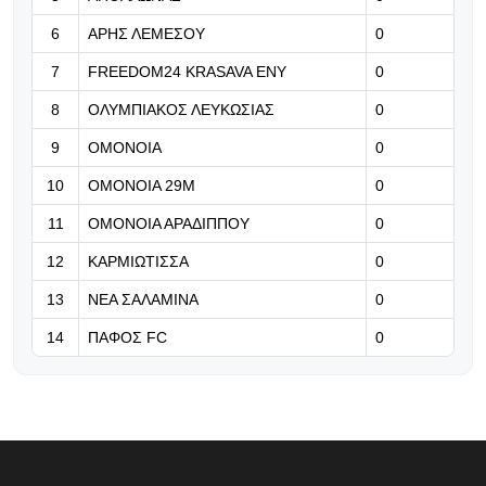
«Ταράντο 26»
6
ΑΡΗΣ ΛΕΜΕΣΟΥ
0
09.08.2026 | 21:40
7
FREEDOM24 KRASAVA ΕΝΥ
0
Νέα ομάδα - έκπληξη για Γιώργο
8
ΟΛΥΜΠΙΑΚΟΣ ΛΕΥΚΩΣΙΑΣ
Μασούρα
0
9
ΟΜΟΝΟΙΑ
0
09.08.2026 | 21:29
10
ΟΜΟΝΟΙΑ 29Μ
0
Δημοσίευμα: Πρόταση της Κόρτραϊκ
για Σαρφό
11
ΟΜΟΝΟΙΑ ΑΡΑΔΙΠΠΟΥ
0
12
ΚΑΡΜΙΩΤΙΣΣΑ
0
13
ΝΕΑ ΣΑΛΑΜΙΝΑ
0
14
ΠΑΦΟΣ FC
0