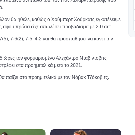
τον επόμενο αντίπαλό του, τον Γιαν Λέναρντ Στρουφ, που
ό.
άλλον θα ήθελε, καθώς ο Χούμπερτ Χούρκατς εγκατέλειψε
τ, αφού πρώτα είχε απωλέσει προβάδισμα με 2-0 σετ.
7(5), 7-6(2), 7-5, 4-2 και θα προσπαθήσει να κάνει την
4.5 ώρες τον φορμαρισμένο Αλεχάντρο Νταβίντοβιτς
πιστρέφει στα προημιτελικά μετά το 2021.
α παίξει στα προημιτελικά με τον Νόβακ Τζόκοβιτς.