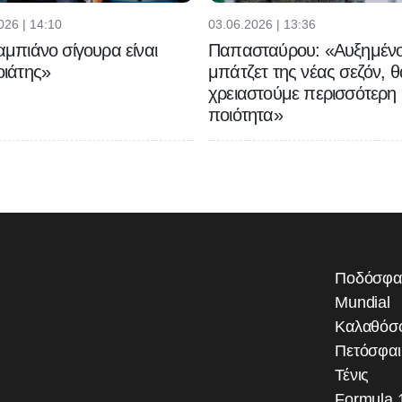
026 | 14:10
03.06.2026 | 13:36
μπιάνο σίγουρα είναι
Παπασταύρου: «Αυξημένο
ιάτης»
μπάτζετ της νέας σεζόν, θ
χρειαστούμε περισσότερη
ποιότητα»
Ποδόσφα
Mundial
Καλαθόσ
Πετόσφα
Τένις
Formula 