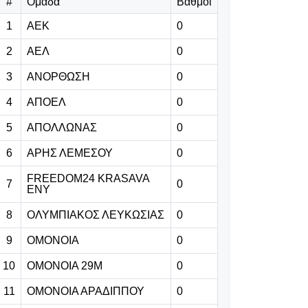
«Δεν ήταν
#
Ομάδα
Βαθμοί
εύκολος ο
1
ΑΕΚ
0
δρόμος της
επιστροφής -
2
ΑΕΛ
0
Καλώς
3
ΑΝΟΡΘΩΣΗ
0
επέστρεψε
Ρόνι» (Βίντεο)
4
ΑΠΟΕΛ
0
5
ΑΠΟΛΛΩΝΑΣ
0
07.08.2026 | 21:24
Βραβείο
6
ΑΡΗΣ ΛΕΜΕΣΟΥ
0
ΑΝΘΡΩΠΙΑΣ
FREEDOM24 KRASAVA
για τον Τάσο
7
0
ΕΝΥ
Χατζηγιοβάννη
8
ΟΛΥΜΠΙΑΚΟΣ ΛΕΥΚΩΣΙΑΣ
0
07.08.2026 | 21:11
9
ΟΜΟΝΟΙΑ
0
Επιβεβαίωση
10
ΟΜΟΝΟΙΑ 29Μ
0
Sportime:
Ανακοίνωσε
11
ΟΜΟΝΟΙΑ ΑΡΑΔΙΠΠΟΥ
0
Γκονζάλες η Νέα