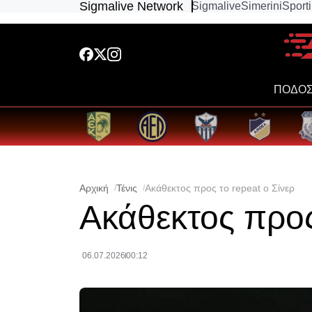
Sigmalive Network
Sigmalive
Simerini
Sport
ΠΟΔΟΣ
Αρχική
Τένις
Ακάθεκτος προς το repeat ο Σίνερ
Ακάθεκτος προς
06.07.2026
00:12