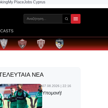
king
My Place
Jobs Cyprus
CASTS
ΤΕΛΕΥΤΑΊΑ ΝΈΑ
07.08.2026 | 22:16
Υπομονή!