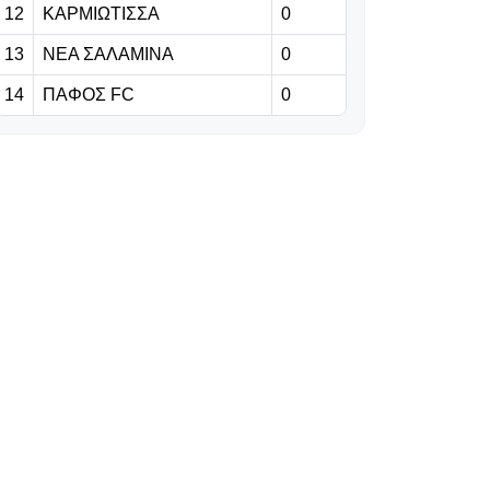
Σαλαμίνα
12
ΚΑΡΜΙΩΤΙΣΣΑ
0
13
ΝΕΑ ΣΑΛΑΜΙΝΑ
0
07.08.2026 | 21:00
Φιλική τριάρα
14
ΠΑΦΟΣ FC
0
από την ΑΕΚ
στην
Καρμιώτισσα
07.08.2026 | 20:43
«Χρυσή
πρόταση από
την Ελλάδα για
τον Θεμπάγιος -
Άλλη η
προτεραιότητά
του»
07.08.2026 | 20:28