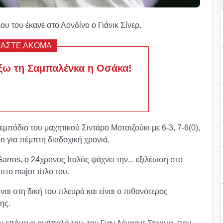
υ του έκανε στο Λονδίνο ο Γιάνικ Σίνερ.
ΒΑΣΤΕ ΑΚΟΜΑ
έξω τη Σαμπαλένκα η Οσάκα!
μπόδιο του μαχητικού Σιντάρο Μοτσιζούκι με 6-3, 7-6(0),
n για πέμπτη διαδοχική χρονιά.
rros, ο 24χρονος Ιταλός ψάχνει την... εξιλέωση στο
πτο major τίτλο του.
ναι στη δική του πλευρά και είναι ο πιθανότερος
ης.