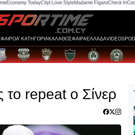
ime
Economy Today
City
I Love Style
Madame Figaro
Check In
Coo
ΦΑΙΡΟ
Α’ ΚΑΤΗΓΟΡΙΑ
ΚΑΛΑΘΟΣΦΑΙΡΑ
ΕΛΛΑΔΑ
VIDEOS
POD
 το repeat ο Σίνερ