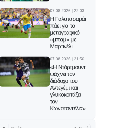
07.08.2026 | 22:03
Η Γαλατασαράι
πάει για το
μεταγραφικό
«μπαμ» με
Μαρτινέλι
07.08.2026 | 21:50
«Η Ντόρτμουντ
ψάχνει τον
διάδοχο του
Αντεγέμι και
γλυκοκοιτάζει
τον
Κωνσταντέλια»
07.08.2026 | 21:37