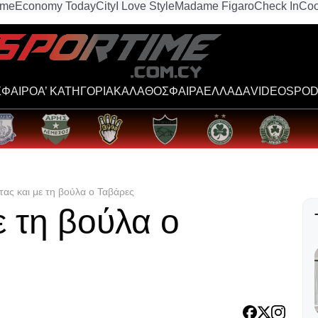
ime
Economy Today
City
I Love Style
Madame Figaro
Check In
Coo
ΦΑΙΡΟ
Α’ ΚΑΤΗΓΟΡΙΑ
ΚΑΛΑΘΟΣΦΑΙΡΑ
ΕΛΛΑΔΑ
VIDEOS
POD
τας και με τη βούλα ο Ταβάρες
ε τη βούλα ο