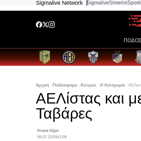
Sigmalive Network
Sigmalive
Simerini
Sport
ΠΟΔΟΣ
Αρχική
Ποδόσφαιρο
Κύπρος
Α’ Κατηγορία
ΑΕΛίσ
ΑΕΛίστας και μ
Ταβάρες
Άντρια Χήρα
08.07.2026
13:09