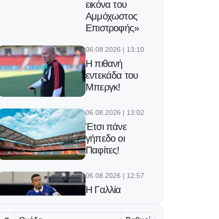
εικόνα του
Αμμόχωστος
Επιστροφής»
06.08.2026 | 13:10
Η πιθανή
εντεκάδα του
Μπεργκ!
06.08.2026 | 13:02
Έτσι πάνε
γήπεδο οι
Παφίτες!
06.08.2026 | 12:57
Η Γαλλία
παρουσίασε το
νέο έμβλημα