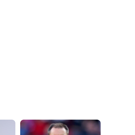
Πήραν το
μήνυμα οι
παίκτες