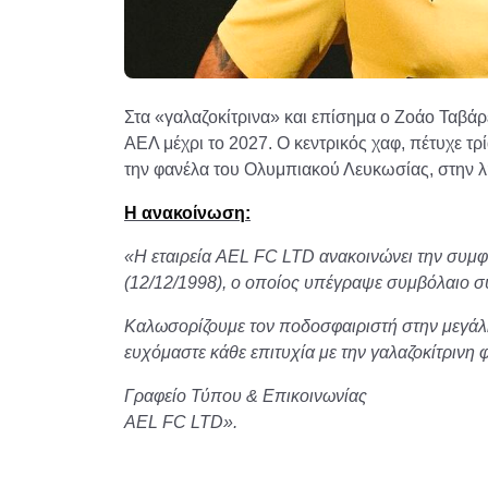
Στα «γαλαζοκίτρινα» και επίσημα ο Ζοάο Ταβά
ΑΕΛ μέχρι το 2027. Ο κεντρικός χαφ, πέτυχε τρ
την φανέλα του Ολυμπιακού Λευκωσίας, στην λ
Η ανακοίνωση:
«Η εταιρεία AEL FC LTD ανακοινώνει την συμ
(12/12/1998), ο οποίος υπέγραψε συμβόλαιο συ
Καλωσορίζουμε τον ποδοσφαιριστή στην μεγάλη
ευχόμαστε κάθε επιτυχία με την γαλαζοκίτρινη 
Γραφείο Τύπου & Επικοινωνίας
AEL FC LTD».